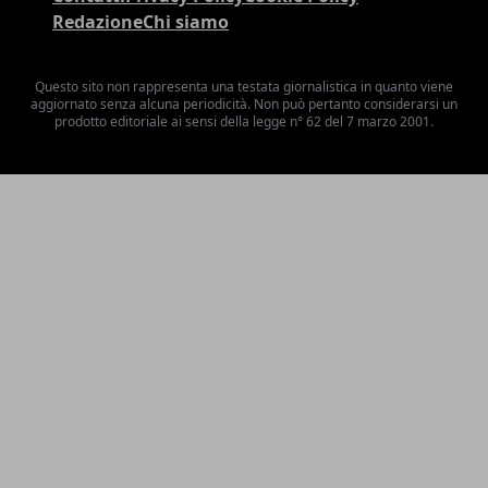
Redazione
Chi siamo
Questo sito non rappresenta una testata giornalistica in quanto viene
aggiornato senza alcuna periodicità. Non può pertanto considerarsi un
prodotto editoriale ai sensi della legge n° 62 del 7 marzo 2001.