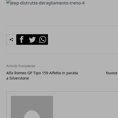
Facebook
Twitter
Whatsapp
Articolo Precedente
Alfa Romeo GP Tipo 159 Alfetta in parata
Nuova 
a Silverstone