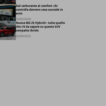
Dal carburante al comfort: chi
controlla davvero cosa succede in
auto
10/02/2026
Nuova MG ZS Hybrid+: tutto quello
che c’è da sapere su questo SUV
compatto ibrido
02/09/2025