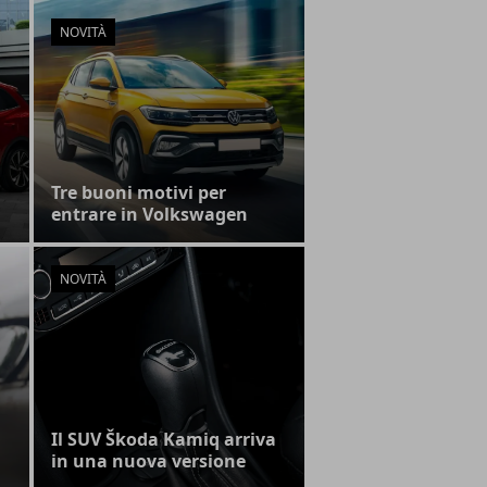
NOVITÀ
Tre buoni motivi per
entrare in Volkswagen
NOVITÀ
Il SUV Škoda Kamiq arriva
in una nuova versione