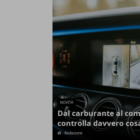
Articoli in Evidenza
NOVITÀ
Dal carburante al comf
controlla davvero cos
di
- Redazione