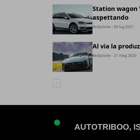
Station wagon 
aspettando
Redazione
- 06 lug 2021
Al via la produ
Redazione
- 21 mag 2020
Articolo Successivo