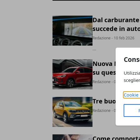
Dal carburante 
succede in aut
Redazione
- 10 feb 2026
...
Cons
Nuova MG ZS Hyb
su questo SUV 
Utilizzi
sceglie
Redazione
- 02 set 2025
Cookie 
Tre buoni moti
Redazione
- 06 ott 2023
Come comportar