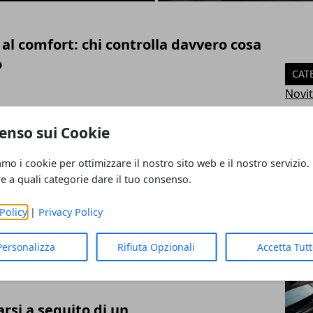
al comfort: chi controlla davvero cosa
o
CAT
Novi
Moto
Servi
enso sui Cookie
rid+: tutto quello che c’è da sapere
Ante
compatto ibrido
Blog
amo i cookie per ottimizzare il nostro sito web e il nostro servizio.
Acces
re a quali categorie dare il tuo consenso.
Stori
Event
Policy
|
Privacy Policy
vi per entrare in Volkswagen
Vide
Tuni
Personalizza
Rifiuta Opzionali
Accetta Tut
ART
si a seguito di un