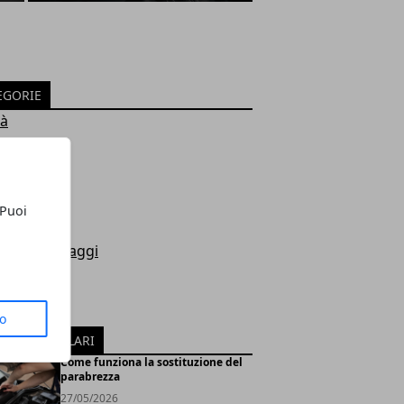
EGORIE
tà
rsport
zi
prime
 Puoi
sori
e e personaggi
i
o
ng
to
ICOLI POPOLARI
Come funziona la sostituzione del
parabrezza
27/05/2026