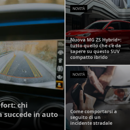
NOVITÀ
Nuova MG ZS Hybrid+:
tutto quello che c’è da
sapere su questo SUV
compatto ibrido
NOVITÀ
ort: chi
Come comportarsi a
a succede in auto
seguito di un
incidente stradale