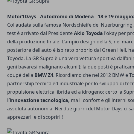
Motor1Days - Autodromo di Modena - 18 e 19 maggio:
Collaudata sulla famosa Nordschleife del Nuerburgring,
test è arrivato dal Presidente
Akio Toyoda
l'okay per pr
della produzione finale. L'ampio design della S, nel marc
posteriore dell'auto è ispirato proprio dal Green Hell, ha
Toyoda. La GR Supra è una vera vettura sportiva dall’a
geni bavaresi malignano alcuni!): la due posti è pratica
coupé della
BMW Z4
. Ricordiamo che nel 2012 BMW e T
partnership tecnica ed industriale per lo sviluppo di tec
propulsione elettrica, ibrida ed a idrogeno: certo la Sup
l’innovazione tecnologica,
ma il confort e gli interni so
assoluta autonomia. Nei due giorni del Motor Days ci sar
apprezzarli e di scoprirli!