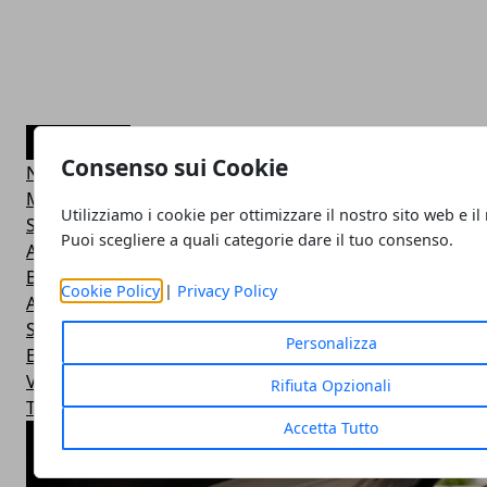
CATEGORIE
Consenso sui Cookie
Novità
Motorsport
Utilizziamo i cookie per ottimizzare il nostro sito web e il
Servizi
Puoi scegliere a quali categorie dare il tuo consenso.
Anteprime
Blog
Cookie Policy
|
Privacy Policy
Accessori
Storie e personaggi
Personalizza
Eventi
Video
Rifiuta Opzionali
Tuning
Accetta Tutto
ARTICOLI POPOLARI