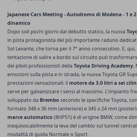
Japanese Cars Meeting - Autodromo di Modena - 1 e 2
dinamico
Dopo soli pochi giorni dal debutto statico, la nuova
Toy
in pista protagonista del più importante raduno dedicato
Sol Levante, che torna per il 7° anno consecutivo. E, qui, l
tentazione di salire a bordo sul circuito può trasformarsi
dei piloti professionisti della
Toyota Driving Academy
.
emozioni sulla pista e in strada, la nuova Toyota GR Su
prestazioni sensazionali: il
motore da 3.0 litri a sei cilin
serve per galvanizzare i sensi al massimo. L'impianto fr
sviluppato da
Brembo
secondo le specifiche Toyota, con 
formato 348 x 36 mm (anteriore) e 345 x 24 mm (posteri
marce automatico
(8HP51) è di origine BMW, come di
inequivocabilmente la leva del cambio sul tunnel centrale
modalità di guida Normale o Sport.