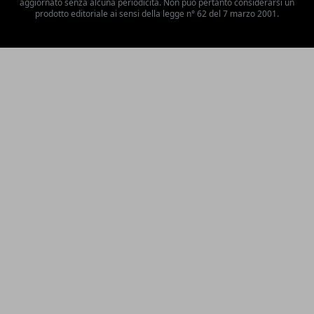
aggiornato senza alcuna periodicità. Non può pertanto considerarsi un
prodotto editoriale ai sensi della legge n° 62 del 7 marzo 2001.