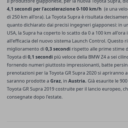
Il produttore giapponese, per la nuova Toyota Supra, d
4,1 secondi per l'accelerazione 0-100 km/h
(e una velo
di 250 km all'ora). La Toyota Supra è risultata decisamen
quanto dichiarato dai precisi ingegneri giapponesi: in un
USA, la Supra ha coperto lo scatto da 0 a 100 km all'ora 
all'efficacia del nuovo sistema Launch Control. Questo r
miglioramento di
0,3 secondi
rispetto alle prime stime d
Toyota di
0,1 secondi
più veloce della BMW Z4 a sei cilin
fornendo numeri piuttosto impressionanti, batte persino
prenotazioni per la Toyota GR Supra 2020 si apriranno a 
saranno prodotte a
Graz
, in
Austria.
Già esaurite le 900
Toyota GR Supra 2019 costruite per il lancio europeo, c
consegnate dopo l'estate.