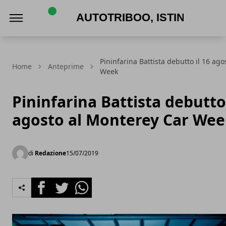
AutoTriboo, Istinto Automotive
Pininfarina Battista debutto il 16 ag
Home
Anteprime
Week
Pininfarina Battista debutto 
agosto al Monterey Car We
di
Redazione
15/07/2019
Facebook
Twitter
Whatsapp