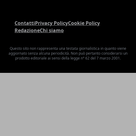
Contatti
Privacy Policy
Cookie Policy
Redazione
Chi siamo
Questo sito non rappresenta una testata giornalistica in quanto viene
aggiornato senza alcuna periodicità. Non può pertanto considerarsi un
prodotto editoriale ai sensi della legge n° 62 del 7 marzo 2001.