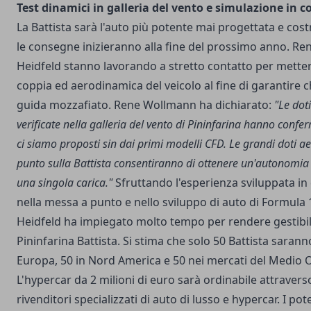
Test dinamici in galleria del vento e simulazione in co
La Battista sarà l'auto più potente mai progettata e cost
le consegne inizieranno alla fine del prossimo anno. R
Heidfeld stanno lavorando a stretto contatto per mette
coppia ed aerodinamica del veicolo al fine di garantire 
guida mozzafiato. Rene Wollmann ha dichiarato:
"Le dot
verificate nella galleria del vento di Pininfarina hanno confe
ci siamo proposti sin dai primi modelli CFD. Le grandi doti
punto sulla Battista consentiranno di ottenere un'autonomia
una singola carica."
Sfruttando l'esperienza sviluppata in
nella messa a punto e nello sviluppo di auto di Formula 
Heidfeld ha impiegato molto tempo per rendere gestibili 
Pininfarina Battista
. Si stima che solo 50 Battista saranno
Europa, 50 in Nord America e 50 nei mercati del Medio Or
L'hypercar da 2 milioni di euro sarà ordinabile attravers
rivenditori specializzati di auto di lusso e hypercar. I pot