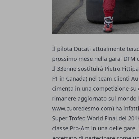
Il pilota Ducati attualmente ter
prossimo mese nella gara DTM ch
Il 33enne sostituirà Pietro Fitti
F1 in Canada) nel team clienti A
cimenta in una competizione su qu
rimanere aggiornato sul mondo D
www.cuoredesmo.com
) ha infat
Super Trofeo World Final del 2016
classe Pro-Am in una delle gare
accettato di partecipare come un