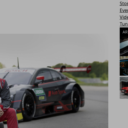
Sto
Eve
Vid
Tun
AR