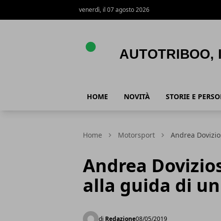
venerdì, il 07 agosto 2026
AutoTriboo, Istinto Automotive
HOME
NOVITÀ
STORIE E PERS
Home
Motorsport
Andrea Dovizio
Andrea Dovizio
alla guida di u
di
Redazione
08/05/2019