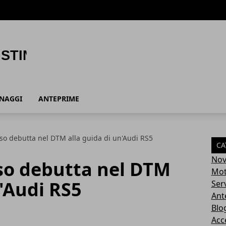
ONAGGI
ANTEPRIME
so debutta nel DTM alla guida di un'Audi RS5
CA
Nov
so debutta nel DTM
Mot
n'Audi RS5
Serv
Ant
Blo
Acc