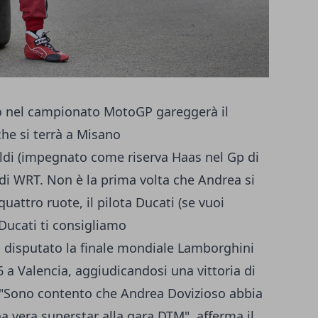
zo nel campionato MotoGP gareggerà il
e si terrà a Misano
paldi (impegnato come riserva Haas nel Gp di
udi WRT. Non è la prima volta che Andrea si
attro ruote, il pilota Ducati (se vuoi
ucati ti consigliamo
ti disputato la finale mondiale Lamborghini
 a Valencia, aggiudicandosi una vittoria di
. "Sono contento che Andrea Dovizioso abbia
a vera superstar alla gara DTM", afferma il