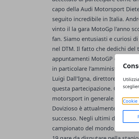
capo della Audi Motorsport Diete
seguito incredibile in Italia. And
vinto il la gara MotoGp l'anno sc
fan. Siamo entusiasti e curiosi d
nel DTM. Il fatto che dedichi de
appuntamenti MotoGP è fantastico
Cons
in particolare l'amministratore d
Luigi Dall'Igna, direttore genera
Utilizzi
sceglie
questa partecipazione. Questa è 
motorsport in generale ". Con 13 
Cookie 
Dovizioso è attualmente uno dei
successo. Negli ultimi due anni 
campionato del mondo sempre in 
19 gare da disputare nella stagio