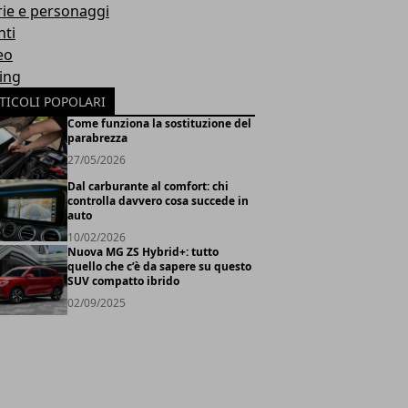
rie e personaggi
nti
eo
ing
TICOLI POPOLARI
Come funziona la sostituzione del
parabrezza
27/05/2026
Dal carburante al comfort: chi
controlla davvero cosa succede in
auto
10/02/2026
Nuova MG ZS Hybrid+: tutto
quello che c’è da sapere su questo
SUV compatto ibrido
02/09/2025