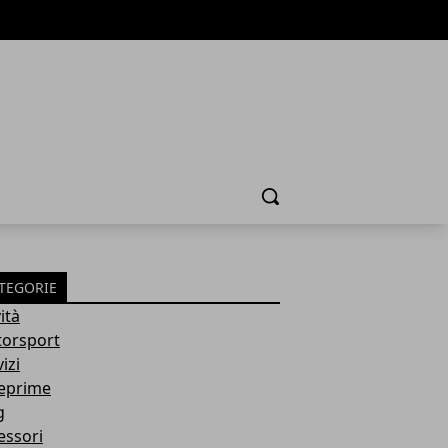
Cerca
TEGORIE
ità
orsport
izi
eprime
g
essori