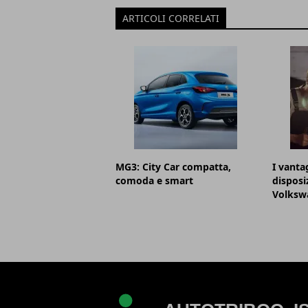
ARTICOLI CORRELATI
MG3: City Car compatta,
I vantag
comoda e smart
disposi
Volksw